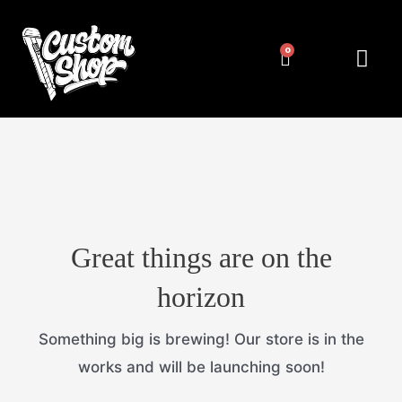
Pereiti
prie
Cart
Me
NUMERIŲ RĖMELIAI
KITA ATRIBUT
turinio
Great things are on the
horizon
Something big is brewing! Our store is in the
works and will be launching soon!