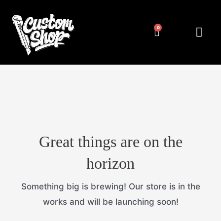
Pereiti
prie
Cart
Me
NUMERIŲ RĖMELIAI
KITA ATRIBUT
turinio
Great things are on the
horizon
Something big is brewing! Our store is in the
works and will be launching soon!