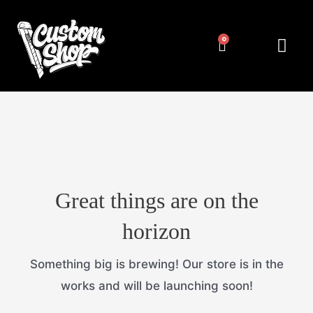
Pereiti
prie
Cart
Me
NUMERIŲ RĖMELIAI
KITA ATRIBUT
turinio
Great things are on the
horizon
Something big is brewing! Our store is in the
works and will be launching soon!