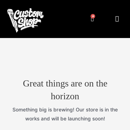
Pereiti
prie
Cart
Me
NUMERIŲ RĖMELIAI
KITA ATRIBUT
turinio
Great things are on the
horizon
Something big is brewing! Our store is in the
works and will be launching soon!