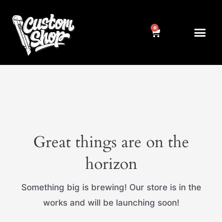
Pereiti
prie
Cart
Me
NUMERIŲ RĖMELIAI
KITA ATRIBUT
turinio
Great things are on the
horizon
Something big is brewing! Our store is in the
works and will be launching soon!