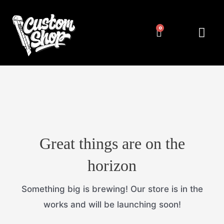
Pereiti
prie
Cart
Me
NUMERIŲ RĖMELIAI
KITA ATRIBUT
turinio
Great things are on the
horizon
Something big is brewing! Our store is in the
works and will be launching soon!