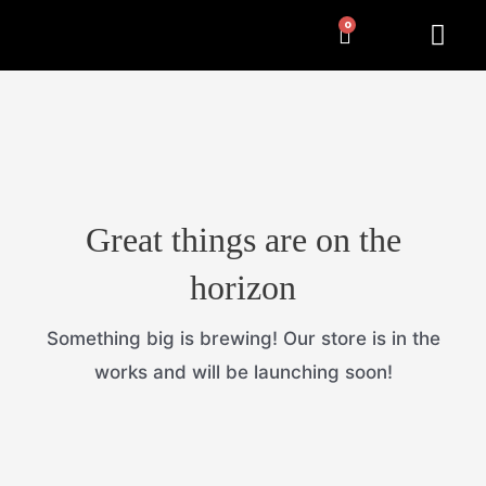
Pereiti
Cart
Me
NUMERIŲ RĖMELIAI
KITA ATRIBUT
prie
turinio
Great things are on the
horizon
Something big is brewing! Our store is in the
works and will be launching soon!