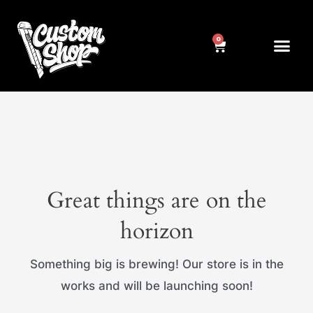
Pereiti
prie
Cart
Me
NUMERIŲ RĖMELIAI
KITA ATRIBUT
turinio
Great things are on the
horizon
Something big is brewing! Our store is in the
works and will be launching soon!