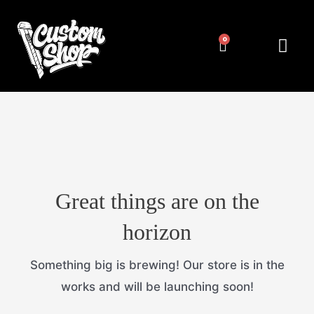
Pereiti
prie
Cart
Me
NUMERIŲ RĖMELIAI
KITA ATRIBUT
turinio
Great things are on the
horizon
Something big is brewing! Our store is in the
works and will be launching soon!