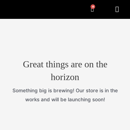
Pereiti
Cart
Me
NUMERIŲ RĖMELIAI
KITA ATRIBUT
prie
turinio
Great things are on the
horizon
Something big is brewing! Our store is in the
works and will be launching soon!