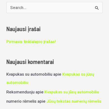
I
e
š
Naujausi įrašai
k
Pirmasis tinklalapio įrašas!
o
t
i
Naujausi komentarai
:
Kvapukas su automobiliu
apie
Kvapukas su jūsų
automobiliu
Rekomenduoju
apie
Kvapukas su jūsų automobiliu
numerio rėmelis
apie
Jūsų tekstas numerių rėmelis