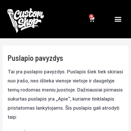
Pereiti
prie
Cart
Me
turinio
Puslapio pavyzdys
Tai yra puslapio pavyzdys. Puslapis šiek tiek skiriasi
nuo įrašo, nes išlieka vienoje vietoje ir daugelyje
temų rodomas meniu juostoje. Dažniausiai pirmasis
sukurtas puslapis yra „Apie“, kuriame tinklalapis
pristatomas lankytojams. Šis puslapis gali atrodyti
taip: